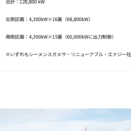
合計：128,800 kW
北側区画：4,300kW×16基（68,800kW）
南側区画：4,300kW×15基（60,000kWに出力制御）
※いずれもシーメンスガメサ・リニューアブル・エナジー