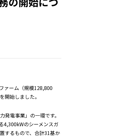
務の開始につ
ファーム（規模
128,800
を開始しました。
力発電事業」の一環です。
る
4,300kW
のシーメンスガ
置するもので、合計
31
基か