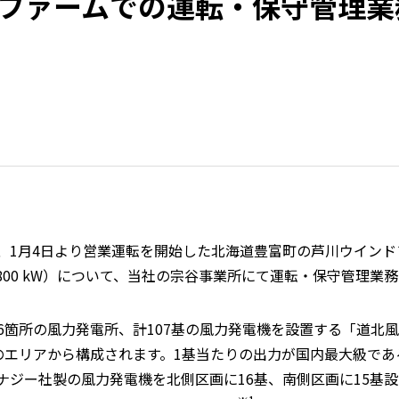
ファームでの運転・保守管理業
、
1
月
4
日より営業運転を開始した北海道豊富町の芦川ウインド
800 kW
）について、当社の宗谷事業所にて運転・保守管理業務
6
箇所の風力発電所、計
107
基の風力発電機を設置する「道北風
のエリアから構成されます。
1
基当たりの出力が国内最大級であ
ナジー社製の風力発電機を北側区画に
16
基、南側区画に
15
基設