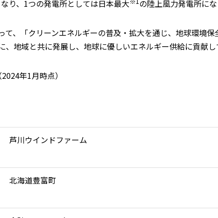
※
1
となり、
1
つの発電所としては日本最大
の陸上風力発電所にな
って、「クリーンエネルギーの普及・拡大を通じ、地球環境保
に、地域と共に発展し、地球に優しいエネルギー供給に貢献し
（
2024
年
1
月時点）
芦川ウインドファーム
北海道豊富町