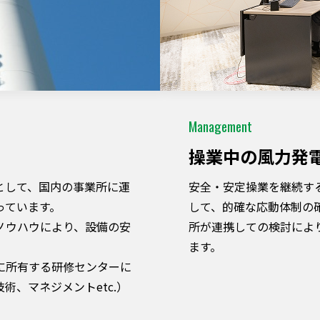
Management
操業中の⾵⼒発
として、国内の事業所に運
安全・安定操業を継続す
っています。
して、的確な応動体制の
ノウハウにより、設備の安
所が連携しての検討によ
ます。
に所有する研修センターに
、マネジメントetc.）