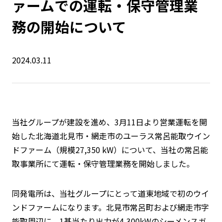
ァームでの運転・保守管理業
務の開始について
2024.03.11
当社グループが建設を進め、
3
月
11
日より営業運転を開
始した北海道北見市・網走市のユーラス常呂能取ウイン
ドファーム（規模
27,350 kW
）について、当社の常呂能
取事業所にて運転・保守管理業務を開始しました。
同発電所は、当社グループにとって道東地域で初のウイ
ンドファームになります。北見市常呂町および網走市字
能取周辺に、
1
基当たり出力が
4,300kW
のシーメンスガ