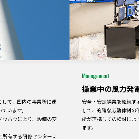
Management
操業中の⾵⼒発
として、国内の事業所に運
安全・安定操業を継続す
っています。
して、的確な応動体制の
ノウハウにより、設備の安
所が連携しての検討によ
ます。
に所有する研修センターに